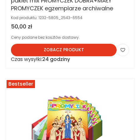
pakiet mix PROMYCZEK DOBRA+MAŁY
PROMYCZEK egzemplarze archiwalne
Kod produktu:
1232-5805_2543-6554
Cena brutto
50,00 zł
Ceny podane bez kosztów dostawy.
ZOBACZ PRODUKT
Czas wysyłki:
24 godziny
Bestseller