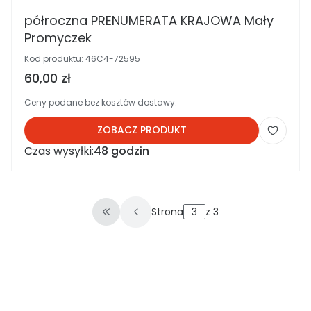
półroczna PRENUMERATA KRAJOWA Mały
Promyczek
Kod produktu:
46C4-72595
Cena brutto
60,00 zł
Ceny podane bez kosztów dostawy.
ZOBACZ PRODUKT
Czas wysyłki:
48 godzin
Strona
z 3
Wróć do pierwszej strony z produkt