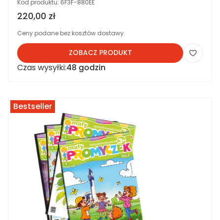
Kod produktu:
6F3F-880EE
Cena brutto
220,00 zł
Ceny podane bez kosztów dostawy.
ZOBACZ PRODUKT
Czas wysyłki:
48 godzin
Bestseller