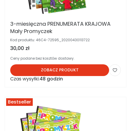
3-miesięczna PRENUMERATA KRAJOWA
Mały Promyczek
Kod produktu:
46C4-72595_20200430113722
Cena brutto
30,00 zł
Ceny podane bez kosztów dostawy.
ZOBACZ PRODUKT
Czas wysyłki:
48 godzin
Bestseller