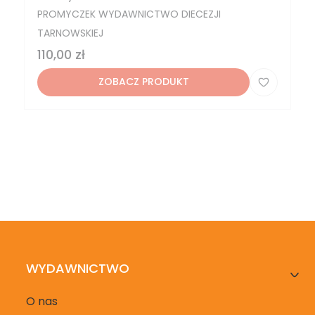
PRODUCENT
PROMYCZEK WYDAWNICTWO DIECEZJI
TARNOWSKIEJ
Cena
110,00 zł
ZOBACZ PRODUKT
Linki w stopce
WYDAWNICTWO
O nas