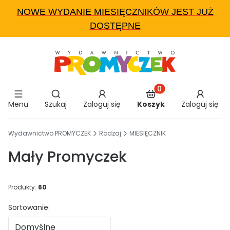
NOWE WYDANIE MIESIĘCZNIKÓW JEST JUŻ
DOSTĘPNE
Otwórz wyszukiwarkę
Produkty w koszyku:
Menu
Szukaj
Zaloguj się
Koszyk
Zaloguj się
End of main navigation
Wydawnictwo PROMYCZEK
Rodzaj
MIESIĘCZNIK
Mały Promyczek
Produkty:
60
Lista produktów
Sortowanie:
Domyślne