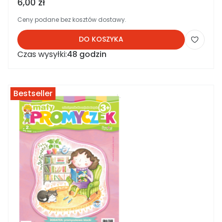
Cena brutto
6,00 zł
Ceny podane bez kosztów dostawy.
DO KOSZYKA
Czas wysyłki:
48 godzin
Bestseller