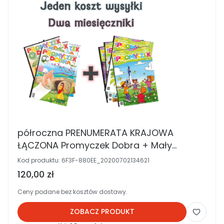
półroczna PRENUMERATA KRAJOWA
ŁĄCZONA Promyczek Dobra + Mały
Promyczek
Kod produktu:
6F3F-880EE_20200702134621
Cena brutto
120,00 zł
Ceny podane bez kosztów dostawy.
ZOBACZ PRODUKT