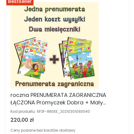
Bestseller
roczna PRENUMERATA ZAGRANICZNA
ŁĄCZONA Promyczek Dobra + Mały
Promyczek
Kod produktu:
6F3F-880EE_20210301093040
Cena brutto
220,00 zł
Ceny podane bez kosztów dostawy.