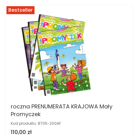
Bestseller
roczna PRENUMERATA KRAJOWA Mały
Promyczek
Kod produktu:
B705-200AF
Cena brutto
110,00 zł